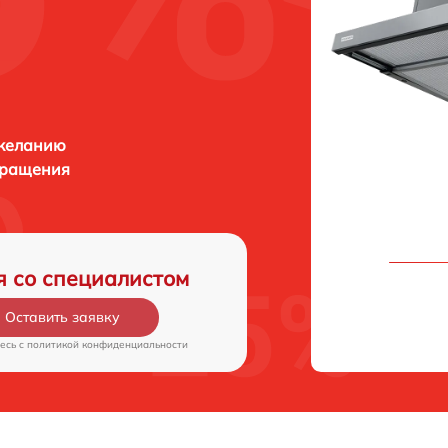
 желанию
бращения
я со специалистом
Оставить заявку
есь c
политикой конфиденциальности