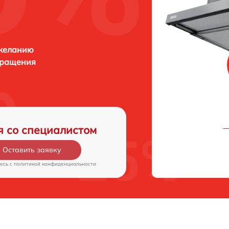
 желанию
бращения
я со специалистом
Оставить заявку
есь c
политикой конфиденциальности