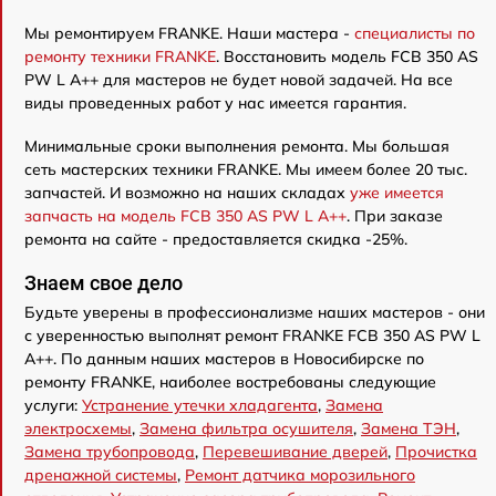
Мы ремонтируем FRANKE. Наши мастера -
специалисты по
ремонту техники FRANKE
. Восстановить модель FCB 350 AS
PW L A++ для мастеров не будет новой задачей. На все
виды проведенных работ у нас имеется гарантия.
Минимальные сроки выполнения ремонта. Мы большая
сеть мастерских техники FRANKE. Мы имеем более 20 тыс.
запчастей. И возможно на наших складах
уже имеется
запчасть на модель FCB 350 AS PW L A++
. При заказе
ремонта на сайте - предоставляется скидка -25%.
Знаем свое дело
Будьте уверены в профессионализме наших мастеров - они
с уверенностью выполнят ремонт FRANKE FCB 350 AS PW L
A++. По данным наших мастеров в Новосибирске по
ремонту FRANKE, наиболее востребованы следующие
услуги:
Устранение утечки хладагента
,
Замена
электросхемы
,
Замена фильтра осушителя
,
Замена ТЭН
,
Замена трубопровода
,
Перевешивание дверей
,
Прочистка
дренажной системы
,
Ремонт датчика морозильного