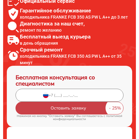
Официальный сервис
Гарантийное обслуживание
холодильника FRANKE FCB 350 AS PW L A++ до 3 лет
Диагностика за наш счет,
ремонт по желанию
Бесплатный выезд курьера
в день обращения
Срочный ремонт
холодильника FRANKE FCB 350 AS PW L A++ от 35
минут
Бесплатная консультация со
специалистом
Оставить заявку
Нажимая на кнопку "Оставить заявку" Вы соглашаетесь c
политикой
конфиденциальности