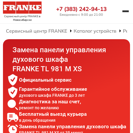
+7 (383) 242-94-13
Ежедневно с 9:00 до 21:00
Сервисный центр FRANKE
в
Новосибирске
Сервисный центр FRANKE
Каталог устройств
Рем
Замена панели управления
духового шкафа
FRANKE TL 981 M XS
Официальный сервис
Гарантийное обслуживание
духового шкафа FRANKE до 3 лет
Диагностика за наш счет,
ремонт по желанию
Бесплатный выезд курьера
в день обращения
Замена панели управления духового шкафа
FRANKE TL 981 M XS от 35 минут