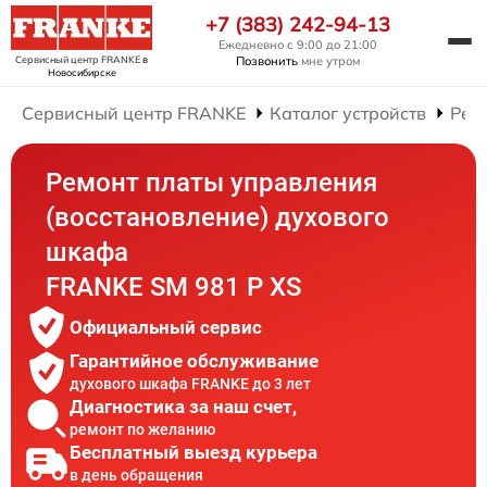
+7 (383) 242-94-13
Ежедневно с 9:00 до 21:00
Сервисный центр FRANKE
в
Позвонить
мне утром
Новосибирске
Сервисный центр FRANKE
Каталог устройств
Рем
Ремонт платы управления
(восстановление) духового
шкафа
FRANKE SM 981 P XS
Официальный сервис
Гарантийное обслуживание
духового шкафа FRANKE до 3 лет
Диагностика за наш счет,
ремонт по желанию
Бесплатный выезд курьера
в день обращения