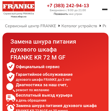
+7 (383) 242-94-13
Ежедневно с 9:00 до 21:00
Сервисный центр FRANKE
в
Позвонить
мне утром
Новосибирске
Сервисный центр FRANKE
Каталог устройств
Рем
Замена шнура питания
духового шкафа
FRANKE KR 72 M GF
Официальный сервис
Гарантийное обслуживание
духового шкафа FRANKE до 3 лет
Диагностика за наш счет,
ремонт по желанию
Бесплатный выезд курьера
в день обращения
Замена шнура питания духового шкафа
FRANKE KR 72 M GF от 35 минут