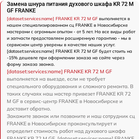
Замена шнура питания духового шкафа KR 72 M
GF FRANKE
[dataset:services:name] FRANKE KR 72 M GF
выполняется в
нашем специализированном сц FRANKE в Новосибирске
мастерами с огромным опытом - от 5 лет. На все виды работ
и запчасти предоставляем расширенную гарантию - мы в
сервисном центр уверены в качестве наших услуг.
[dataset:services:name] FRANKE KR 72 M GF будет стоить на
-15% дешевле при оформлении заказа на сайте через
форму заказа звонка.
[dataset:services:name] FRANKE KR 72 M GF
выполняется на выезде, если не требует
специального оборудования и сложного ремонта. В
таких случаях наш мастер привезет FRANKE KR 72
M GF в сервис-центр FRANKE в Новосибирске и
доставит обратно.
Закажите звонок или позвоните и наш сотрудник сц
FRANKE в Новосибирске проконсультирует и
определит стоимость работ над духового шкафа
FRANKE KR 72 M GF. [dataset:services:name] FRANKE