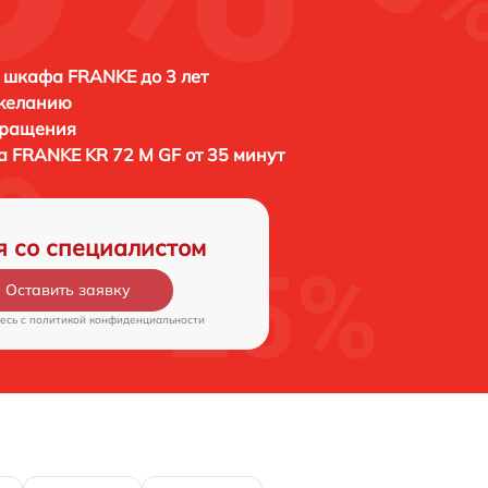
 шкафа FRANKE до 3 лет
 желанию
бращения
фа
FRANKE KR 72 M GF от 35 минут
я со специалистом
Оставить заявку
есь c
политикой конфиденциальности