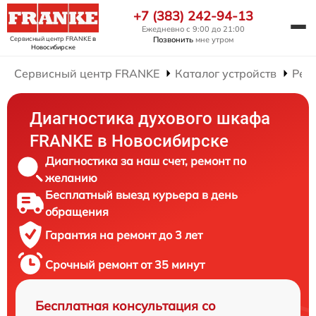
+7 (383) 242-94-13
Ежедневно с 9:00 до 21:00
Сервисный центр FRANKE
в
Позвонить
мне утром
Новосибирске
Сервисный центр FRANKE
Каталог устройств
Рем
Диагностика духового шкафа
FRANKE в Новосибирске
Диагностика за наш счет, ремонт по
желанию
Бесплатный выезд курьера в день
обращения
Гарантия на ремонт до 3 лет
Срочный ремонт от 35 минут
Бесплатная консультация со