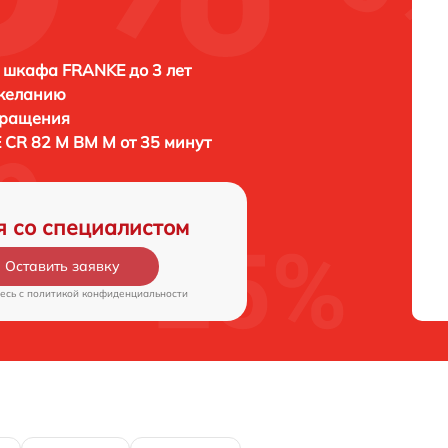
 шкафа FRANKE до 3 лет
 желанию
бращения
CR 82 M BM M от 35 минут
я со специалистом
Оставить заявку
есь c
политикой конфиденциальности