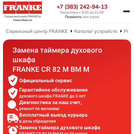
+7 (383) 242-94-13
Ежедневно с 9:00 до 21:00
Сервисный центр FRANKE
в
Позвонить
мне утром
Новосибирске
Сервисный центр FRANKE
Каталог устройств
Рем
Замена таймера духового
шкафа
FRANKE CR 82 M BM M
Официальный сервис
Гарантийное обслуживание
духового шкафа FRANKE до 3 лет
Диагностика за наш счет,
ремонт по желанию
Бесплатный выезд курьера
в день обращения
Замена таймера духового шкафа
FRANKE CR 82 M BM M от 35 минут