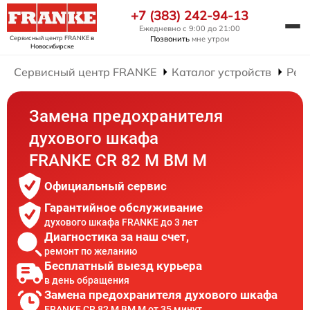
+7 (383) 242-94-13
Ежедневно с 9:00 до 21:00
Сервисный центр FRANKE
в
Позвонить
мне утром
Новосибирске
Сервисный центр FRANKE
Каталог устройств
Рем
Замена предохранителя
духового шкафа
FRANKE CR 82 M BM M
Официальный сервис
Гарантийное обслуживание
духового шкафа FRANKE до 3 лет
Диагностика за наш счет,
ремонт по желанию
Бесплатный выезд курьера
в день обращения
Замена предохранителя духового шкафа
FRANKE CR 82 M BM M от 35 минут