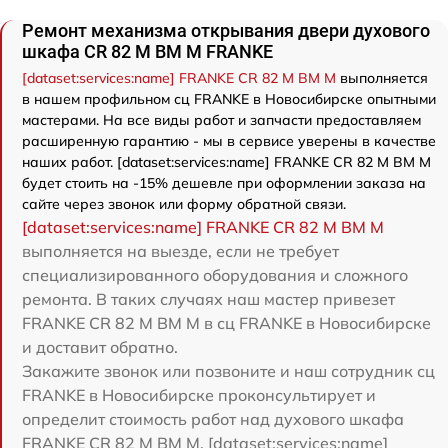
Ремонт механизма открывания двери духового
шкафа CR 82 M BM M FRANKE
[dataset:services:name] FRANKE CR 82 M BM M
выполняется
в нашем профильном сц FRANKE в Новосибирске опытными
мастерами. На все виды работ и запчасти предоставляем
расширенную гарантию - мы в сервисе уверены в качестве
наших работ. [dataset:services:name] FRANKE CR 82 M BM M
будет стоить на -15% дешевле при оформлении заказа на
сайте через звонок или форму обратной связи.
[dataset:services:name] FRANKE CR 82 M BM M
выполняется на выезде, если не требует
специализированного оборудования и сложного
ремонта. В таких случаях наш мастер привезет
FRANKE CR 82 M BM M в сц FRANKE в Новосибирске
и доставит обратно.
Закажите звонок или позвоните и наш сотрудник сц
FRANKE в Новосибирске проконсультирует и
определит стоимость работ над духового шкафа
FRANKE CR 82 M BM M. [dataset:services:name]