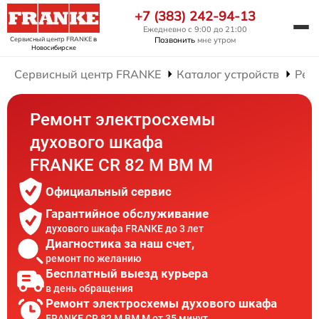
+7 (383) 242-94-13
Ежедневно с 9:00 до 21:00
Сервисный центр FRANKE
в
Позвонить
мне утром
Новосибирске
Сервисный центр FRANKE
Каталог устройств
Рем
Ремонт электросхемы
духового шкафа
FRANKE CR 82 M BM M
Официальный сервис
Гарантийное обслуживание
духового шкафа FRANKE до 3 лет
Диагностика за наш счет,
ремонт по желанию
Бесплатный выезд курьера
в день обращения
Ремонт электросхемы духового шкафа
FRANKE CR 82 M BM M от 35 минут